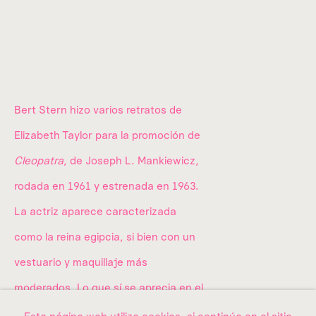
01040,
Ciudad de México.
Donataria a
utorizada desde 2012.
info@amma.art
Bert Stern hizo varios retratos de
Elizabeth Taylor para la promoción de
Cleopatra
, de Joseph L. Mankiewicz,
rodada en 1961 y estrenada en 1963.
Quiénes somos
La actriz aparece caracterizada
La colección
como la reina egipcia, si bien con un
vestuario y maquillaje más
Exposiciones
moderados. Lo que sí se aprecia en el
retrato es la cicatriz de la
Contacto