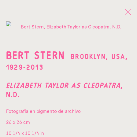
Open a larger version of the fo
OBRAS
BERT STERN
BROOKLYN, USA,
1929-2013
ELIZABETH TAYLOR AS CLEOPATRA
,
N.D.
¡SUSCRÍBETE A NUESTRO
NEWSLETTER!
Fotografía en pigmento de archivo
Nombre*
26 x 26 cm
10 1/4 x 10 1/4 in