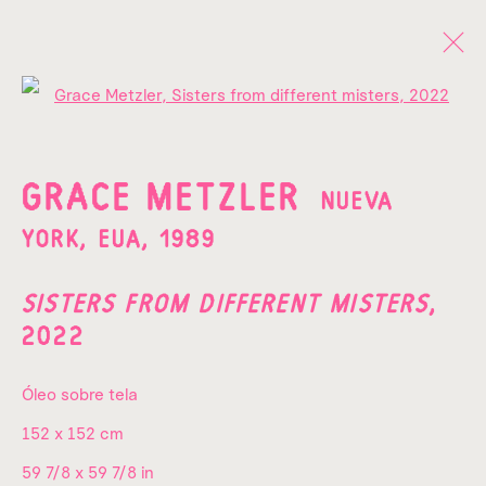
Open a larger version of the fo
GRACE METZLER
NUEVA YORK,
EUA,
1989
GRACE METZLER
NUEVA
YORK, EUA,
1989
BIOGRAFÍA
OBRAS
EXPOSICIONES
VIDEO
VIDEO
SISTERS FROM DIFFERENT MISTERS
,
2022
Óleo sobre tela
¡SUSCRÍBETE A NUESTRO
152 x 152 cm
NEWSLETTER!
59 7/8 x 59 7/8 in
Nombre*