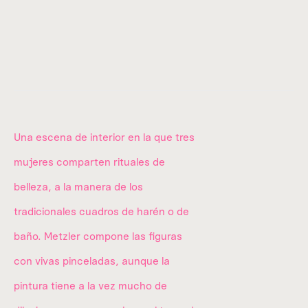
Campestre,
Álvaro Obregón,
01040,
Ciudad de México.
Donataria a
utorizada desde 2012.
info@amma.art
Una escena de interior en la que tres
mujeres comparten rituales de
belleza, a la manera de los
tradicionales cuadros de harén o de
Quiénes somos
baño. Metzler compone las figuras
La colección
con vivas pinceladas, aunque la
pintura tiene a la vez mucho de