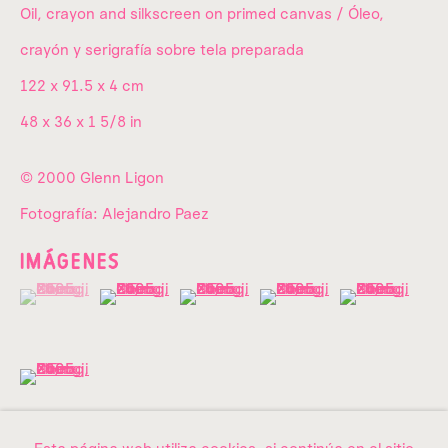
01040,
Ciudad de México.
Oil, crayon and silkscreen on primed canvas / Óleo,
crayón y serigrafía sobre tela preparada
Donataria a
utorizada desde 2012.
122 x 91.5 x 4 cm
48 x 36 x 1 5/8 in
info@amma.art
© 2000 Glenn Ligon
Fotografía: Alejandro Paez
IMÁGENES
Quiénes somos
(View a larger image of thumbnail 1 )
, currently selected.
, currently selected.
, currently selected.
(View a larger image of thumbnail 2 )
(View a larger image of thumbnail 3 )
(View a larger image of th
(View a larger 
La colección
(View a larger image of thumbnail 6 )
Exposiciones
Contacto