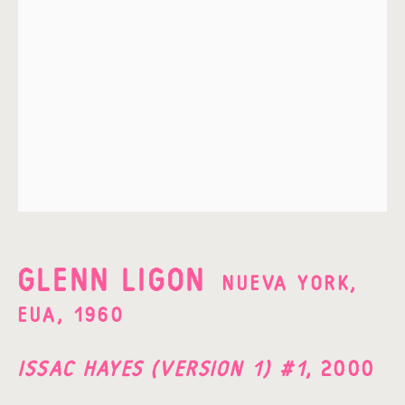
Apellido*
Email *
ENVIAR
* Campos obligatorios
He leído y acepto la
Política de Privacidad
de
Fundación Amparo y Manuel.
GLENN LIGON
NUEVA YORK,
EUA,
1960
Av. Las Flores 64 A,
ISSAC HAYES (VERSION 1) #1
,
2000
Campestre,
Álvaro Obregón,