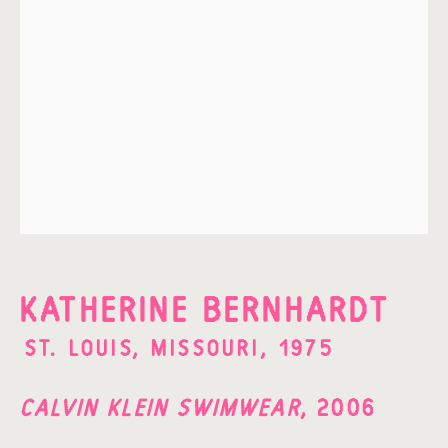
Apellido*
Email *
ENVIAR
* Campos obligatorios
He leído y acepto la
Política de Privacidad
de
Fundación Amparo y Manuel.
KATHERINE BERNHARDT
ST. LOUIS, MISSOURI,
1975
Av. Las Flores 64 A,
CALVIN KLEIN SWIMWEAR
,
2006
Campestre,
Álvaro Obregón,