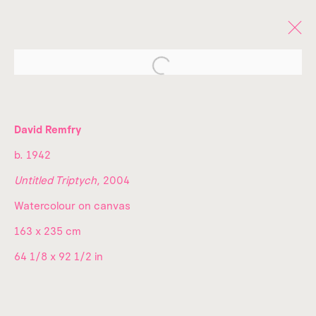
Open a larger version of the fo
OBRAS
David Remfry
b. 1942
Untitled Triptych
, 2004
Watercolour on canvas
¡SUSCRÍBETE A NUESTRO
163 x 235 cm
NEWSLETTER!
64 1/8 x 92 1/2 in
Nombre*