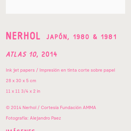
Apellido*
Email *
NERHOL
JAPÓN,
1980 & 1981
ATLAS 10
,
2014
ENVIAR
Ink jet papers / Impresión en tinta corte sobre papel
* Campos obligatorios
28 x 30 x 5 cm
He leído y acepto la
Política de Privacidad
de
Fundación Amparo y Manuel.
11 x 11 3/4 x 2 in
© 2014 Nerhol / Cortesía Fundación AMMA
Av. Las Flores 64 A,
Fotografía: Alejandro Paez
Campestre,
Álvaro Obregón,