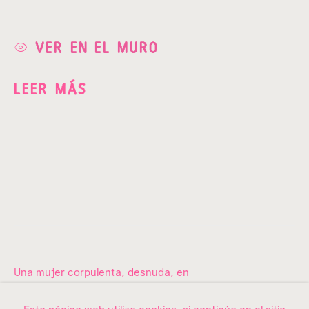
01040,
Ciudad de México.
VER EN EL MURO
Donataria a
utorizada desde 2012.
LEER MÁS
info@amma.art
Quiénes somos
La colección
Una mujer corpulenta, desnuda, en
Exposiciones
cuadrupedia, ocupa casi todo el
Contacto