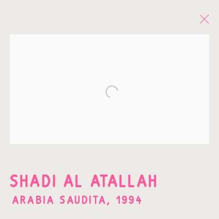
OBRAS
Open a larger version of the fo
¡SUSCRÍBETE A NUESTRO
NEWSLETTER!
SHADI AL ATALLAH
Nombre*
ARABIA SAUDITA,
1994