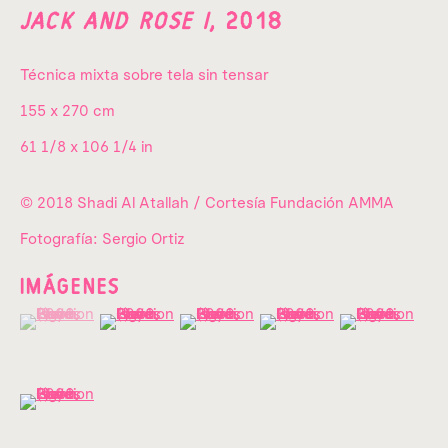
JACK AND ROSE I
,
2018
Apellido*
Técnica mixta sobre tela sin tensar
Email *
155 x 270 cm
61 1/8 x 106 1/4 in
ENVIAR
© 2018 Shadi Al Atallah / Cortesía Fundación AMMA
Fotografía: Sergio Ortiz
* Campos obligatorios
He leído y acepto la
Política de Privacidad
de
IMÁGENES
Fundación Amparo y Manuel.
(View a larger image of thumbnail 1 )
, currently selected.
, currently selected.
, currently selected.
(View a larger image of thumbnail 2 )
(View a larger image of thumbnail 3 )
(View a larger image of th
(View a larger 
Av. Las Flores 64 A,
(View a larger image of thumbnail 6 )
Campestre,
Álvaro Obregón,