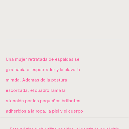
01040,
Ciudad de México.
Donataria a
utorizada desde 2012.
info@amma.art
Una mujer retratada de espaldas se
gira hacia el espectador y le clava la
Quiénes somos
mirada. Además de la postura
La colección
escorzada, el cuadro llama la
atención por los pequeños brillantes
adheridos a la ropa, la piel y el cuerpo
Exposiciones
de la figura y por los diez cuadrados
Contacto