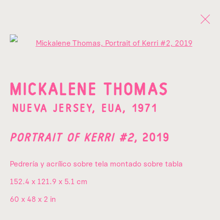
Open a larger version of the fo
OBRAS
MICKALENE THOMAS
NUEVA JERSEY, EUA,
1971
PORTRAIT OF KERRI #2
,
2019
¡SUSCRÍBETE A NUESTRO
Pedrería y acrílico sobre tela montado sobre tabla
NEWSLETTER!
152.4 x 121.9 x 5.1 cm
Nombre*
60 x 48 x 2 in