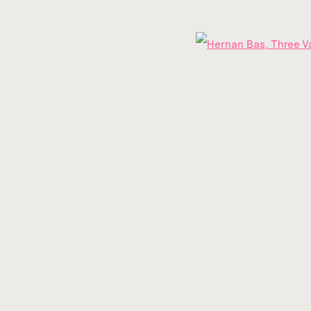
Apellido*
Email *
Open
e Fundación Amparo y Manuel.
umbnail 3 )
image of thumbnail 4 )
info@amma.art
Quiénes somos
La colección
umbnail 7 )
image of thumbnail 8 )