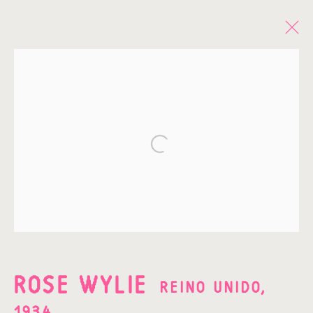
OBRAS
Open a larger version of the fo
¡SUSCRÍBETE A NUESTRO
NEWSLETTER!
Nombre*
ROSE WYLIE
REINO UNIDO,
1934