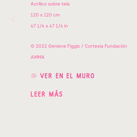
Nombre*
Acrílico sobre tela
120 x 120 cm
47 1/4 x 47 1/4 in
* Campos obligatorios
He leído y acepto la
Política de Privacidad
d
© 2022 Genieve Figgis / Cortesía Fundación
AMMA
Av. Las Flores 64 A,
Campestre,
Álvaro Obregón,
VER EN EL MURO
01040,
Ciudad de México.
LEER MÁS
Donataria a
utorizada desde 2012.
PRIVACY POLICY
ADMINISTRAR COOKIES