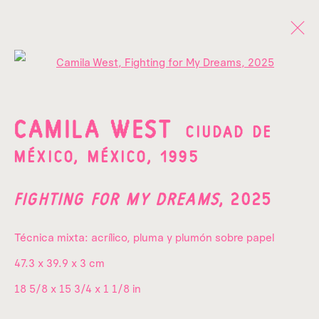
Open a larger version of the fo
OBRAS
CAMILA WEST
CIUDAD DE
MÉXICO, MÉXICO,
1995
FIGHTING FOR MY DREAMS
,
2025
¡SUSCRÍBETE A NUESTRO
Técnica mixta: acrílico, pluma y plumón sobre papel
NEWSLETTER!
47.3 x 39.9 x 3 cm
Nombre*
18 5/8 x 15 3/4 x 1 1/8 in