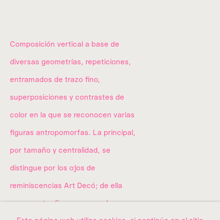
01040,
Ciudad de México.
Donataria a
utorizada desde 2012.
Composición vertical a base de
diversas geometrías, repeticiones,
info@amma.art
entramados de trazo fino,
superposiciones y contrastes de
color en la que se reconocen varias
Quiénes somos
figuras antropomorfas. La principal,
por tamaño y centralidad, se
La colección
distingue por los ojos de
reminiscencias Art Decó; de ella
Exposiciones
emerge otra figura, coronada y con
Contacto