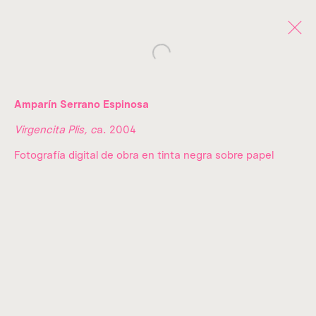
Open a larger version of the fo
OBRAS
Amparín Serrano Espinosa
Virgencita Plis, c
a. 2004
Fotografía digital de obra en tinta negra sobre papel
¡SUSCRÍBETE A NUESTRO
NEWSLETTER!
Nombre*