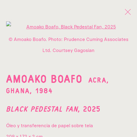
Open a larger version of the fo
© Amoako Boafo. Photo: Prudence Cuming Associates
Ltd. Courtsey Gagosian
AMOAKO BOAFO
ACRA,
¡SUSCRÍBETE A NUESTRO
GHANA,
1984
NEWSLETTER!
Nombre*
BLACK PEDESTAL FAN
,
2025
Óleo y transferencia de papel sobre tela
Apellido*
209 x 172 x 2 cm