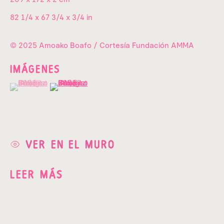
82 1/4 x 67 3/4 x 3/4 in
Email *
© 2025 Amoako Boafo / Cortesía Fundación AMMA
IMÁGENES
ENVIAR
(View a larger image of thumbnail 1 )
, currently selected.
, currently selected.
, currently selected.
(View a larger image of thumbnail 2 )
* Campos obligatorios
He leído y acepto la
Política de Privacidad
de
Fundación Amparo y Manuel.
VER EN EL MURO
Av. Las Flores 64 A,
LEER MÁS
Campestre,
Álvaro Obregón,
01040,
Ciudad de México.