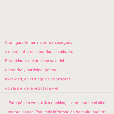
Donataria a
utorizada desde 2012.
info@amma.art
Una figura femenina, entre sosegada
y desafiante, nos mantiene la mirada.
Quiénes somos
El ventilador del título se sale del
La colección
encuadre y participa, por su
linealidad, en el juego de contrastes
con la piel de la retratada y el
Exposiciones
estampado decorativo de la silla en la
Contacto
Esta página web utiliza cookies, si continúa en el sitio
que está sentada.
acepta su uso. Para más información consulte nuestra