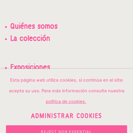
Quiénes somos
La colección
Exposiciones
Contacto
Esta página web utiliza cookies, si continúa en el sitio
acepta su uso. Para más información consulte nuestra
política de cookies.
ADMINISTRAR COOKIES
PRIVACY POLICY
ADMINISTRAR COOKIES
COPYRIGHT © 2026 AMMA
REJECT NON ESSENTIAL