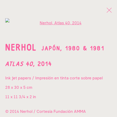
Open a larger version of the fo
OBRAS
NERHOL
JAPÓN,
1980 & 1981
ATLAS 40
,
2014
Ink jet papers / Impresión en tinta corte sobre papel
¡SUSCRÍBETE A NUESTRO
28 x 30 x 5 cm
NEWSLETTER!
11 x 11 3/4 x 2 in
Nombre*
© 2014 Nerhol / Cortesía Fundación AMMA