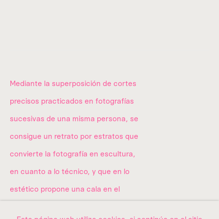
01040,
Ciudad de México.
Donataria a
utorizada desde 2012.
info@amma.art
Mediante la superposición de cortes
precisos practicados en fotografías
sucesivas de una misma persona, se
Quiénes somos
consigue un retrato por estratos que
La colección
convierte la fotografía en escultura,
en cuanto a lo técnico, y que en lo
estético propone una cala en el
Exposiciones
transcurrir del tiempo, medido en
Contacto