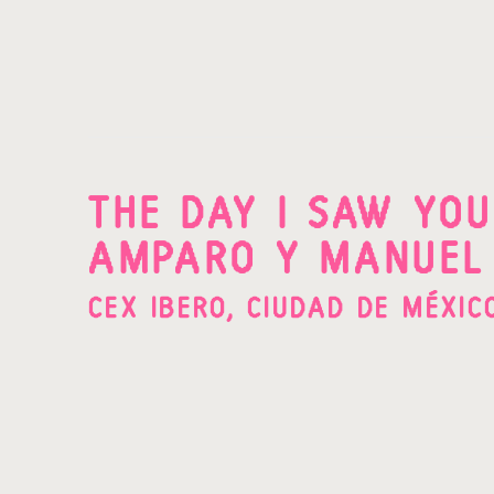
THE DAY I SAW YOU
AMPARO Y MANUEL 
CEX IBERO, CIUDAD DE MÉXI
Open a larger version of the following image in a po